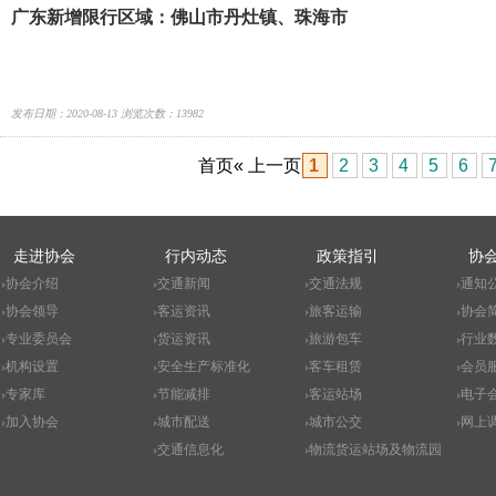
广东新增限行区域：佛山市丹灶镇、珠海市
发布日期：2020-08-13 浏览次数：13982
首页
« 上一页
1
2
3
4
5
6
走进协会
行内动态
政策指引
协
协会介绍
交通新闻
交通法规
通知
协会领导
客运资讯
旅客运输
协会
专业委员会
货运资讯
旅游包车
行业
机构设置
安全生产标准化
客车租赁
会员
专家库
节能减排
客运站场
电子
加入协会
城市配送
城市公交
网上
交通信息化
物流货运站场及物流园