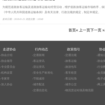
为规范道路旅客运输及道路旅客运输站经营活动，维护道路旅客运输市场秩序，保
《中华人民共和国道路运输条例》及有关法律、行政法规的规定，制定本规定。
发布日期：2018-01-25 浏览次数：10348
首页
« 上一页
下一页 »
走进协会
行内动态
政策指引
协
协会介绍
交通新闻
交通法规
通知
协会领导
客运资讯
旅客运输
协会
专业委员会
货运资讯
旅游包车
行业
机构设置
安全生产标准化
客车租赁
会员
专家库
节能减排
客运站场
电子
加入协会
城市配送
城市公交
网上
交通信息化
物流货运站场及物流园