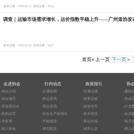
发布日期：2020-03-11 浏览次数：9924
调查｜运输市场需求增长，运价指数平稳上升——广州道协发布2
数分析报告
发布日期：2020-02-05 浏览次数：9557
首页
« 上一页
下一页 »
走进协会
行内动态
政策指引
协
协会介绍
交通新闻
交通法规
通知
协会领导
客运资讯
旅客运输
协会
专业委员会
货运资讯
旅游包车
行业
机构设置
安全生产标准化
客车租赁
会员
专家库
节能减排
客运站场
电子
加入协会
城市配送
城市公交
网上