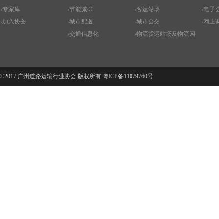
专家库
节能减排
客运站场
电子
加入协会
城市配送
城市公交
网上
交通信息化
物流货运站场及物流园
©2017 广州道路运输行业协会 版权所有
粤ICP备11079760号