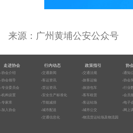
来源：广州黄埔公安公众号
走进协会
行内动态
政策指引
协
协会介绍
交通新闻
交通法规
通知
协会领导
客运资讯
旅客运输
协会
专业委员会
货运资讯
旅游包车
行业
机构设置
安全生产标准化
客车租赁
会员
专家库
节能减排
客运站场
电子
加入协会
城市配送
城市公交
网上
交通信息化
物流货运站场及物流园