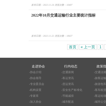
发布日期：2022-11-24 浏览次数：10407
2022年10月交通运输行业主要统计指标
发布日期：2022-11-22 浏览次数：10637
首页
« 上一页
1
走进协会
行内动态
政策
协会介绍
交通新闻
交通法
协会领导
客运资讯
旅客运
专业委员会
货运资讯
旅游包
机构设置
安全生产标准化
客车租
专家库
节能减排
客运站
加入协会
城市配送
城市公