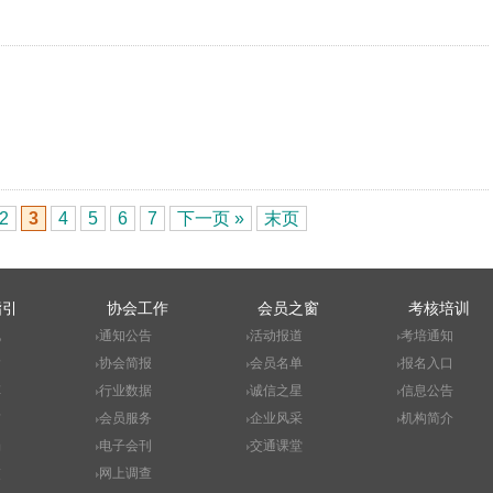
2
3
4
5
6
7
下一页 »
末页
指引
协会工作
会员之窗
考核培训
规
通知公告
活动报道
考培通知
输
协会简报
会员名单
报名入口
车
行业数据
诚信之星
信息公告
赁
会员服务
企业风采
机构简介
场
电子会刊
交通课堂
交
网上调查