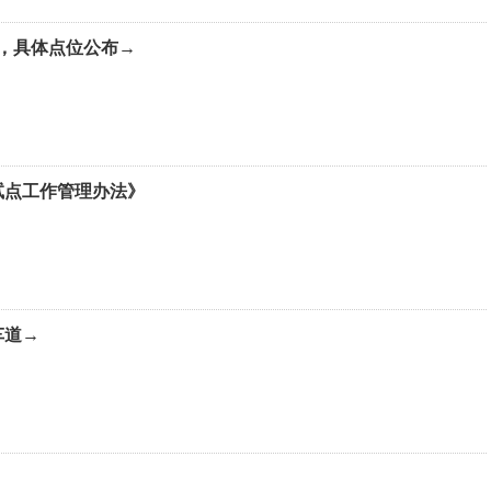
”，具体点位公布→
试点工作管理办法》
车道→