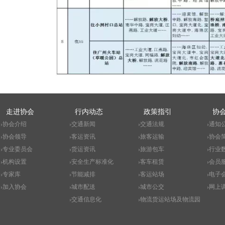
走进协会
行内动态
政策指引
协
协会介绍
交通新闻
交通法规
通知
协会领导
客运资讯
旅客运输
协会
专业委员会
货运资讯
旅游包车
行业
机构设置
安全生产标准化
客车租赁
会员
专家库
节能减排
客运站场
电子
加入协会
城市配送
城市公交
网上
交通信息化
物流货运站场及物流园