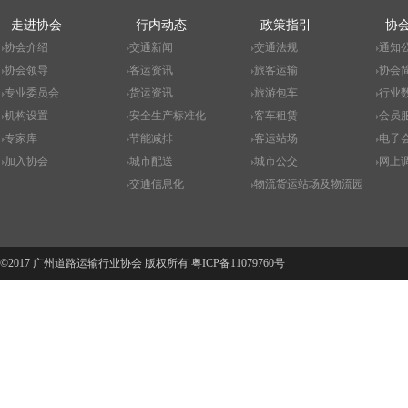
走进协会
行内动态
政策指引
协
协会介绍
交通新闻
交通法规
通知
协会领导
客运资讯
旅客运输
协会
专业委员会
货运资讯
旅游包车
行业
机构设置
安全生产标准化
客车租赁
会员
专家库
节能减排
客运站场
电子
加入协会
城市配送
城市公交
网上
交通信息化
物流货运站场及物流园
©2017 广州道路运输行业协会 版权所有
粤ICP备11079760号