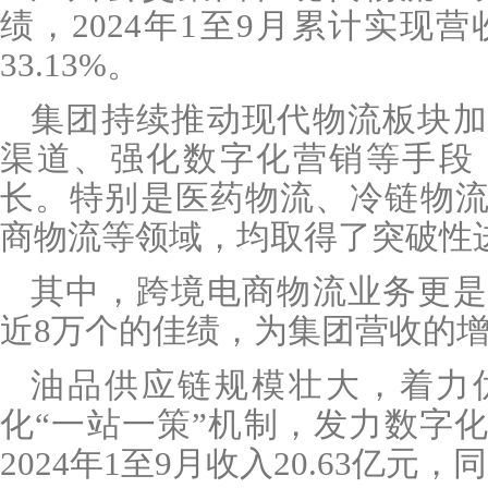
绩，
2024
年
1
至
9
月累计实现营
33.13%
。
集团持续推动现代物流板块加
渠道、强化数字化营销等手段
长。特别是医药物流、冷链物
商物流等领域，均取得了突破性
其中，跨境电商物流业务更是
近
8
万个的佳绩，为集团营收的
油品供应链规模壮大，着力
化
“一站一策”机制，发力数字
2024
年
1
至
9
月收入
20.63
亿元，同