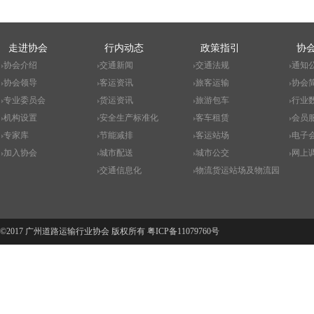
走进协会
行内动态
政策指引
协
协会介绍
交通新闻
交通法规
通知
协会领导
客运资讯
旅客运输
协会
专业委员会
货运资讯
旅游包车
行业
机构设置
安全生产标准化
客车租赁
会员
专家库
节能减排
客运站场
电子
加入协会
城市配送
城市公交
网上
交通信息化
物流货运站场及物流园
©2017 广州道路运输行业协会 版权所有
粤ICP备11079760号