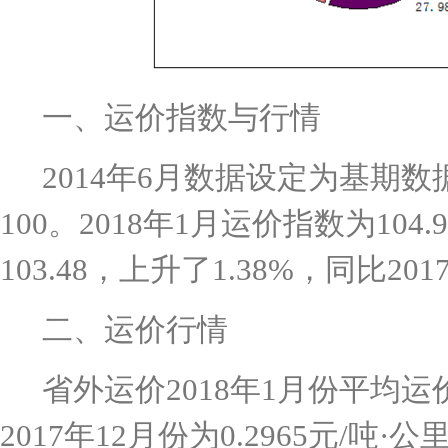
一、运价指数与行情
2014
年
6
月数据设定为基期数
100
。
2018
年
1
月运价指数为
104.
103.48
，上升了
1.38%
，同比
201
二、运价行情
省外运价2018
年
1
月
份平均运
2017
年
12
月份为
0.2965
元
/
吨
·
公