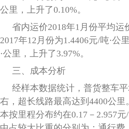
公里，上升了
0.10%
。
省内运价2018
年
1
月
份平均运
2017
年
12
月份为
1.4406
元
/
吨
·
公
·
公里，上升了
3.97%
。
三、成本分析
经样本数据统计，普货整车平
右，超长线路最高达到
4400
公里
本按里程分布约在
0.17
－
2.957
元
/
中占较大比重的分别为：通行费