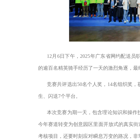
12
月
6
日下午，
2025
年广东省网约配送员
的逾百名精英骑手经历了一天的激烈角逐，最
竞赛共评选出
50
名个人奖，
14
名组织奖，
生、闪送
7
个平台。
本次竞赛为期一天，包含理论知识和操作
今年赛道转变为创意园区里面开放式的真实街
考核项目，还要时刻应对瞬息万变的路况，非