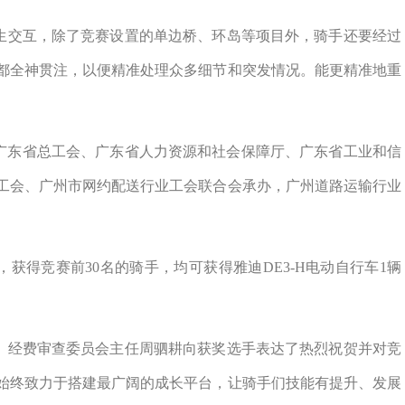
生交互，除了竞赛设置的单边桥、环岛等项目外，骑手还要经过
都全神贯注，以便精准处理众多细节和突发情况。能更精准地重
。
广东省总工会、广东省人力资源和社会保障厅、广东省工业和信
工会、广州市网约配送行业工会联合会承办，广州道路运输行业
，获得竞赛前
30
名的骑手，均可获得雅迪
DE3-H
电动自行车
1
辆
、经费审查委员会主任周驷耕向获奖选手表达了热烈祝贺并对竞
始终致力于搭建最广阔的成长平台，让骑手们技能有提升、发展