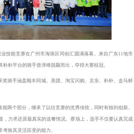
职业技能竞赛在广州市海珠区同创汇圆满落幕。来自广东
11
地市
终朴朴平台的骑手曾泽锋脱颖而出，夺得大赛桂冠。
获奖骑手涵盖顺丰同城、美团、淘宝闪购、京东、朴朴、盒马鲜
技能两个部分，继承了以往竞赛的优秀传统，同时有独到创新。
道，力求还原最真实的送餐情况。赛场上，选手不仅要认真完成
常考验其灵活应变的能力。