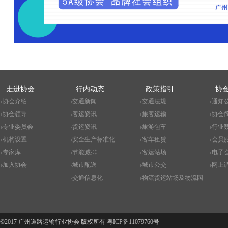
走进协会
行内动态
政策指引
协
协会介绍
交通新闻
交通法规
通知
协会领导
客运资讯
旅客运输
协会
专业委员会
货运资讯
旅游包车
行业
机构设置
安全生产标准化
客车租赁
会员
专家库
节能减排
客运站场
电子
加入协会
城市配送
城市公交
网上
交通信息化
物流货运站场及物流园
©2017 广州道路运输行业协会 版权所有
粤ICP备11079760号