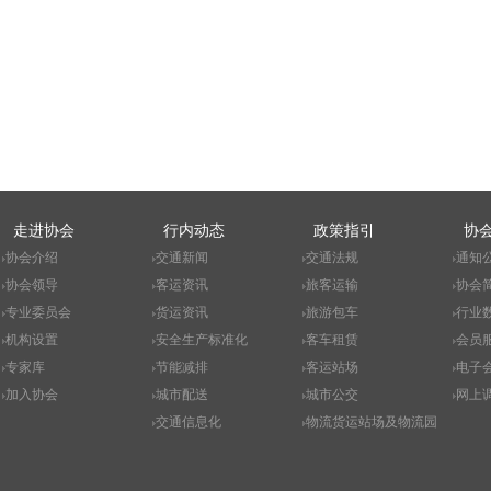
走进协会
行内动态
政策指引
协
协会介绍
交通新闻
交通法规
通知
协会领导
客运资讯
旅客运输
协会
专业委员会
货运资讯
旅游包车
行业
机构设置
安全生产标准化
客车租赁
会员
专家库
节能减排
客运站场
电子
加入协会
城市配送
城市公交
网上
交通信息化
物流货运站场及物流园